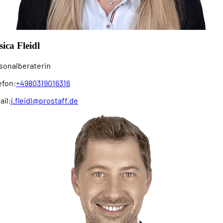
sica Fleidl
sonal­beraterin
efon:
+4980319016316
ail:
j.fleidl@prostaff.de