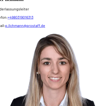
derlassungsleiter
efon:
+4980319016313
ail:
p.ilchmann@prostaff.de