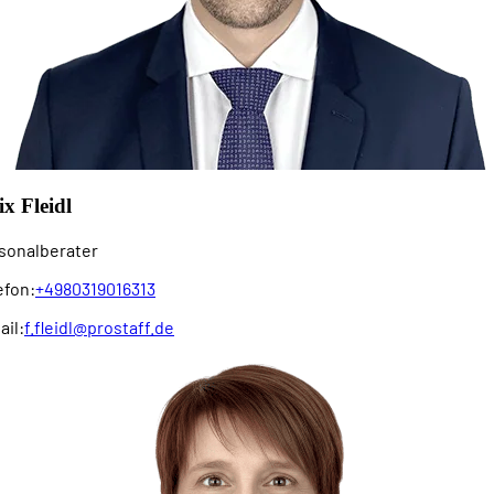
ix Fleidl
sonalberater
efon:
+4980319016313
ail:
f.fleidl@prostaff.de