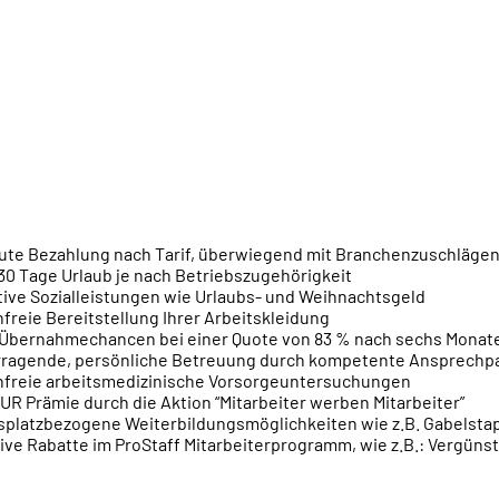
ute Bezahlung nach Tarif, überwiegend mit Branchenzuschläge
 30 Tage Urlaub je nach Betriebszugehörigkeit
tive Sozialleistungen wie Urlaubs- und Weihnachtsgeld
freie Bereitstellung Ihrer Arbeitskleidung
Übernahmechancen bei einer Quote von 83 % nach sechs Monat
ragende, persönliche Betreuung durch kompetente Ansprechpar
freie arbeitsmedizinische Vorsorgeuntersuchungen
UR Prämie durch die Aktion “Mitarbeiter werben Mitarbeiter”
splatzbezogene Weiterbildungsmöglichkeiten wie z.B. Gabelsta
ive Rabatte im ProStaff Mitarbeiterprogramm, wie z.B.: Vergünst