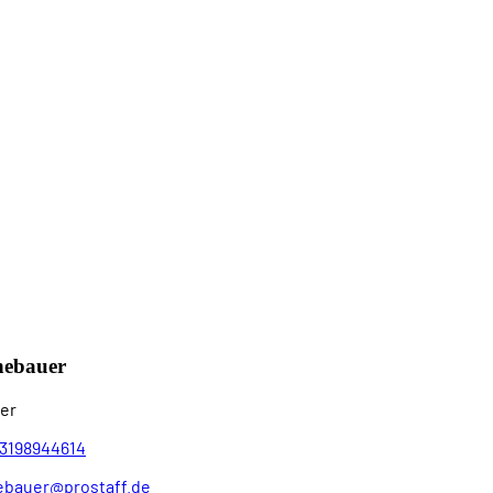
nebauer
er
3198944614
ebauer@prostaff.de