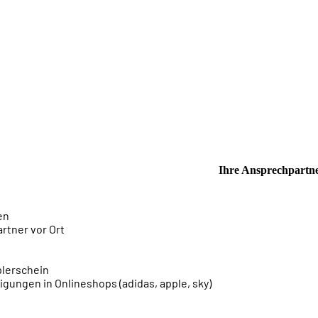
n
Ihre Ansprechpartn
en
tner vor Ort
plerschein
igungen in Onlineshops (adidas, apple, sky)