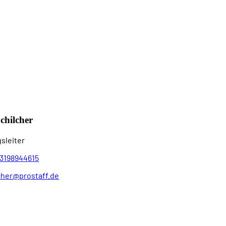
chilcher
sleiter
3198944615
cher@prostaff.de