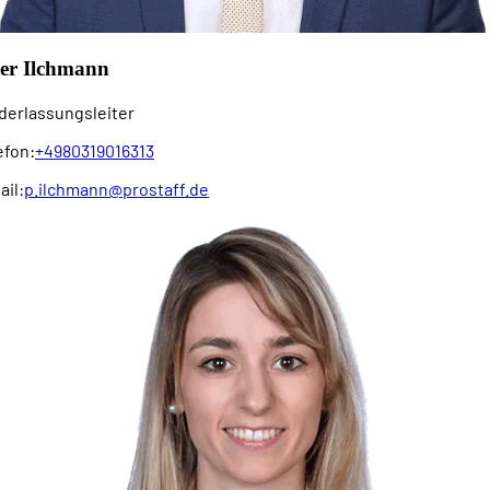
ter Ilchmann
derlassungsleiter
efon:
+4980319016313
ail:
p.ilchmann@prostaff.de