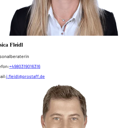
sica Fleidl
sonal­beraterin
efon:
+4980319016316
ail:
j.fleidl@prostaff.de