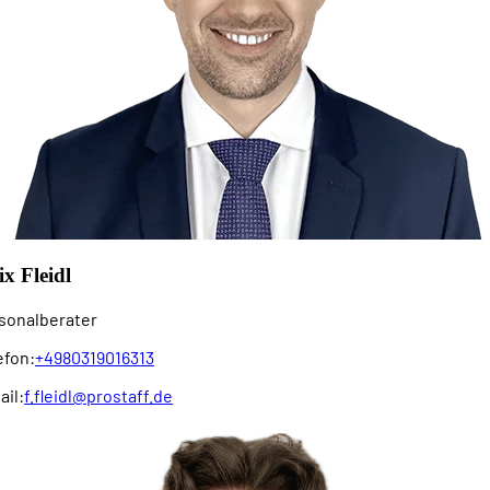
ix Fleidl
sonalberater
efon:
+4980319016313
ail:
f.fleidl@prostaff.de