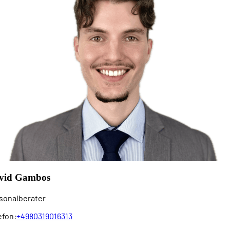
vid Gambos
sonalberater
efon:
+4980319016313