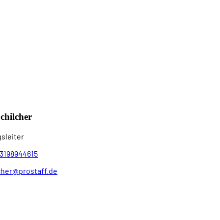
chilcher
sleiter
3198944615
cher@prostaff.de