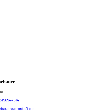
nebauer
er
3198944614
ebauer@prostaff.de