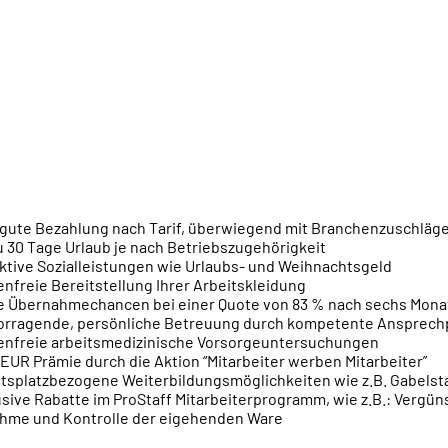
 gute Bezahlung nach Tarif, überwiegend mit Branchenzuschläg
u 30 Tage Urlaub je nach Betriebszugehörigkeit
ktive Sozialleistungen wie Urlaubs- und Weihnachtsgeld
nfreie Bereitstellung Ihrer Arbeitskleidung
e Übernahmechancen bei einer Quote von 83 % nach sechs Mona
orragende, persönliche Betreuung durch kompetente Ansprechp
enfreie arbeitsmedizinische Vorsorgeuntersuchungen
EUR Prämie durch die Aktion “Mitarbeiter werben Mitarbeiter”
itsplatzbezogene Weiterbildungsmöglichkeiten wie z.B. Gabelst
sive Rabatte im ProStaff Mitarbeiterprogramm, wie z.B.: Vergüns
hme und Kontrolle der eigehenden Ware