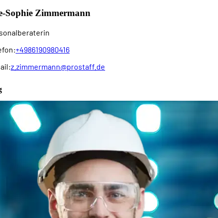
e-Sophie Zimmermann
sonalberaterin
efon:
+4986190980416
ail:
z.zimmermann@prostaff.de
g
(m/w/d)