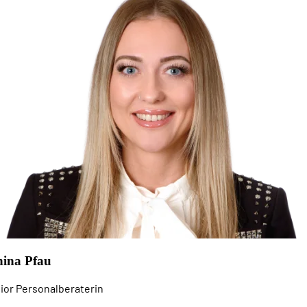
nina Pfau
ior Personalberaterin