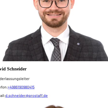
vid Schneider
derlassungsleiter
efon:
+4986190980415
ail:
d.schneider@prostaff.de