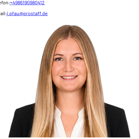
efon:
+4986190980412
ail:
j.pfau@prostaff.de