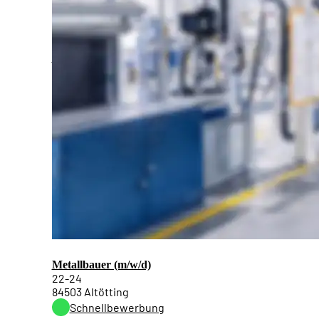
Schweißer (m/w/d)
22-24
84513 Töging am Inn
Schnellbewerbung
Metallbauer (m/w/d)
22-24
84503 Altötting
Schnellbewerbung