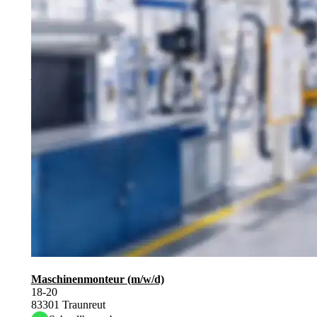
Student (m/w/d)
18-20
83301 Traunreut
Schnellbewerbung
Maschinenmonteur (m/w/d)
18-20
83301 Traunreut