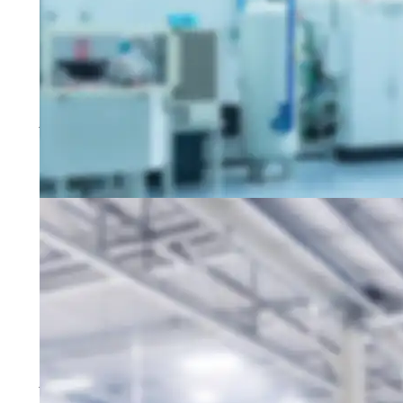
Gabelstaplerfahrer (m/w/d)
17-19
83301 Traunreut
Schnellbewerbung
Produktionsmitarbeiter für HEIDENHAIN (m/w/d)
20