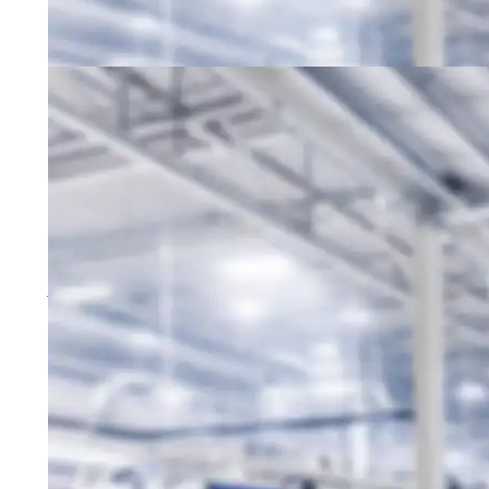
83301 Traunreut
Schnellbewerbung
Hilfskraft (m/w/d)
17-19
83301 Traunreut
Schnellbewerbung