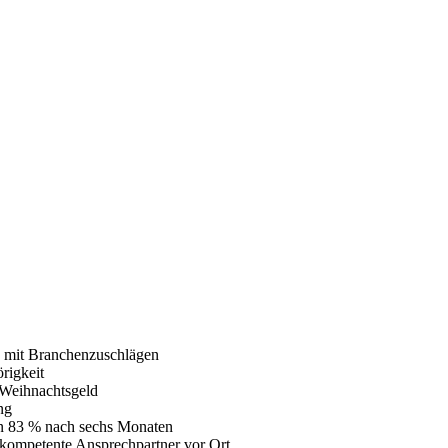
d mit Branchenzuschlägen
rigkeit
 Weihnachtsgeld
ng
n 83 % nach sechs Monaten
 kompetente Ansprechpartner vor Ort